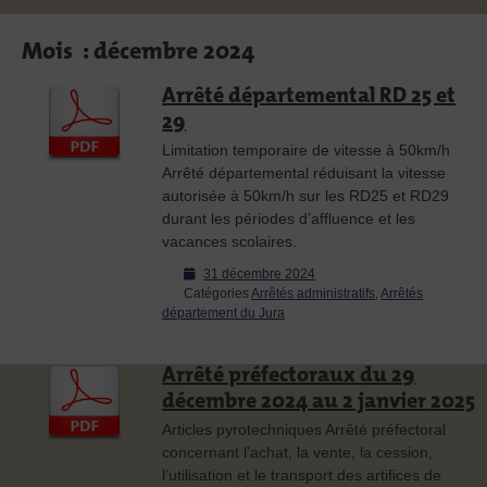
Mois :
décembre 2024
Arrêté départemental RD 25 et
29
Limitation temporaire de vitesse à 50km/h
Arrêté départemental réduisant la vitesse
autorisée à 50km/h sur les RD25 et RD29
durant les périodes d’affluence et les
vacances scolaires.
Posted
31 décembre 2024
on
Catégories
Arrêtés administratifs
,
Arrêtés
département du Jura
Arrêté préfectoraux du 29
décembre 2024 au 2 janvier 2025
Articles pyrotechniques Arrêté préfectoral
concernant l’achat, la vente, la cession,
l’utilisation et le transport des artifices de