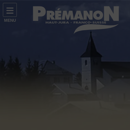
Prémanon
Site officiel de la commune de Prémanon
MENU
Facebook
Flux
Instagram