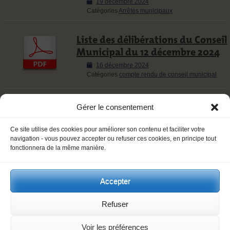
Posted
19 décembre 2024
on
Catégories
Arrêtés municipaux
Liste des délibérations du Conseil
Municipal du 12 décembre 2024
Posted
16 décembre 2024
on
Catégories
compte rendu de conseil municipal
Arrêté relatif à la fermeture
Gérer le consentement
temporaire de la route de la
Joux Dessus le 19/12/2024 à
Ce site utilise des cookies pour améliorer son contenu et faciliter votre
navigation - vous pouvez accepter ou refuser ces cookies, en principe tout
partir du n°1204 jusqu’au n°1180
fonctionnera de la même manière.
Posted
16 décembre 2024
on
Catégories
Arrêtés municipaux
Accepter
Menus du restaurant scolaire, 6
janvier – 21 février 2025
Refuser
Vous pouvez télécharger les menus de la
Voir les préférences