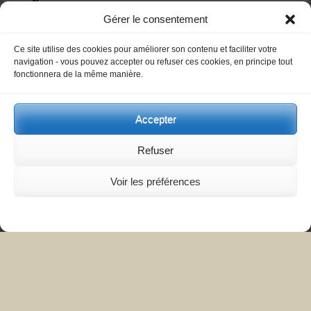
Club de pétanque de Prémanon
Gérer le consentement
Téléphone
Ce site utilise des cookies pour améliorer son contenu et faciliter votre
06 87 12 59 38
navigation - vous pouvez accepter ou refuser ces cookies, en principe tout
fonctionnera de la même manière.
Prémanon village
Accepter
Prémanon
,
39220
France
Refuser
Voir les préférences
Navigation
«
Bibliothèque
Bibliothèque
Évènement
communale de
communale de
Prémanon
Prémanon
»
Mentions légales et conditions générales d'utilisation