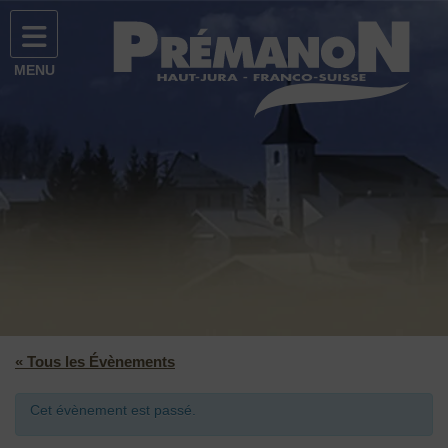
Prémanon
Site officiel de la commune de Prémanon
MENU
Facebook
Flux
Instagram
« Tous les Évènements
Cet évènement est passé.