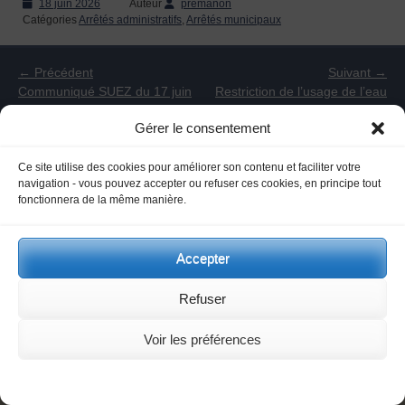
Posted
18 juin 2026
Auteur
premanon
on
Catégories
Arrêtés administratifs
,
Arrêtés municipaux
Navigation
de
← Précédent
Suivant →
l’article
Article
Article
Communiqué SUEZ du 17 juin
Restriction de l’usage de l’eau
précédent :
suivant :
2026
juin 2026
Gérer le consentement
Mentions légales et conditions générales d'utilisation
Ce site utilise des cookies pour améliorer son contenu et faciliter votre
navigation - vous pouvez accepter ou refuser ces cookies, en principe tout
fonctionnera de la même manière.
premanon-hiver de
6x7
Accepter
Refuser
Voir les préférences